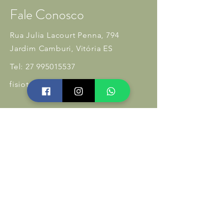
Fale Conosco
Rua Julia Lacourt Penna, 794
Jardim Camburi, Vitória ES
Tel:
27 995015537
fisioterapiaplenus@gmail.com